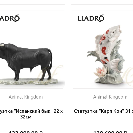
Animal Kingdom
Animal Kingdom
уэтка "Испанский бык" 22 х
Статуэтка "Карп Кои" 31 
32см