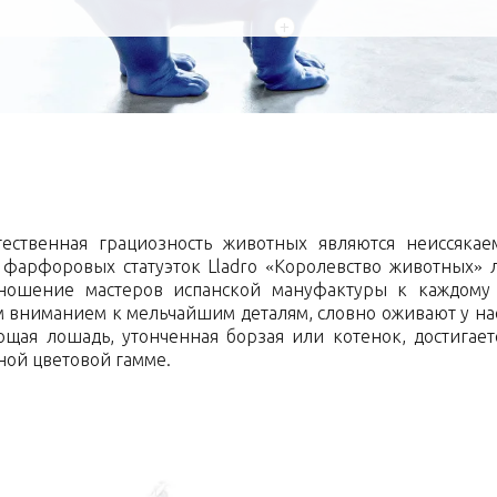
+
ественная грациозность животных являются неиссяка
я фарфоровых статуэток Lladro «Королевство животных»
ношение мастеров испанской мануфактуры к каждому
вниманием к мельчайшим деталям, словно оживают у нас 
ющая лошадь, утонченная борзая или котенок, достигае
ой цветовой гамме.