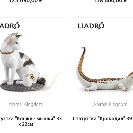
123 090,00 ₽
138 600,00 ₽
Animal Kingdom
Animal Kingdom
туэтка "Кошки - мышки" 33
Статуэтка "Крокодил" 39 
х 22см