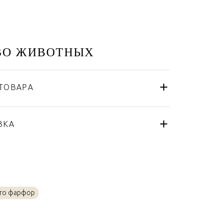
ВО ЖИВОТНЫХ
ТОВАРА
Lladro
Испания
я
ВКА
Медь, Металл, Серебро, Фарфор,
Дерево, Золото, Латунь
dro фарфор