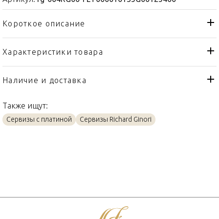
Короткое описание
Характеристики товара
Молочник
Тип товара
Richard Ginori
Бренд
Наличие и доставка
Labirinto Smeraldo
Коллекция
Также ищут:
Италия
Страна производителя
Сервизы с платиной
Сервизы Richard Ginori
Платин, Фарфор
Материал
0,14л
Объем / Размер