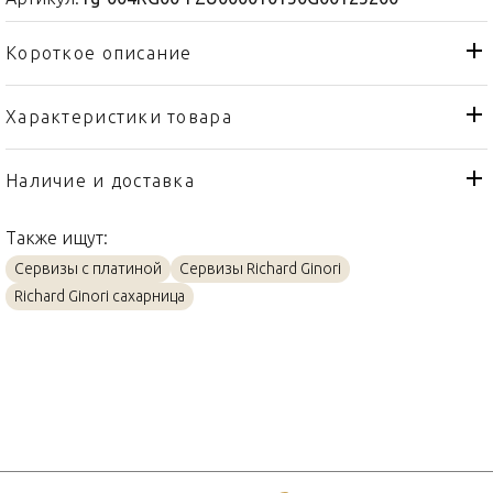
Короткое описание
Характеристики товара
Сахарница
Тип товара
Richard Ginori
Бренд
Наличие и доставка
Labirinto Zaffiro
Коллекция
Также ищут:
Италия
Страна производителя
Сервизы с платиной
Сервизы Richard Ginori
Платин, Фарфор
Материал
Richard Ginori сахарница
8см
Объем / Размер