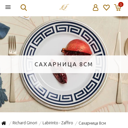
0
САХАРНИЦА 8СМ
Richard Ginori
Labirinto - Zaffiro
Сахарница 8см
/
/
/