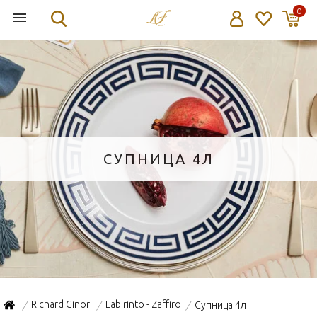
0
СУПНИЦА 4Л
Richard Ginori
Labirinto - Zaffiro
Супница 4л
/
/
/