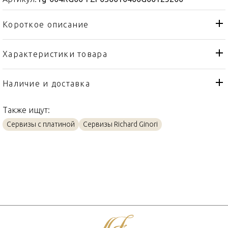
Короткое описание
Характеристики товара
Супница
Тип товара
Richard Ginori
Бренд
Наличие и доставка
Labirinto Zaffiro
Коллекция
Также ищут:
Италия
Страна производителя
Сервизы с платиной
Сервизы Richard Ginori
Фарфор, Платин
Материал
4л
Объем / Размер