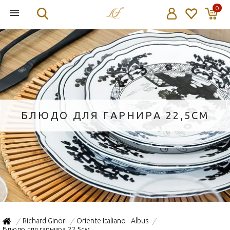
0
БЛЮДО ДЛЯ ГАРНИРА 22,5СМ
Richard Ginori
Oriente Italiano - Albus
/
/
/
Блюдо для гарнира 22,5см