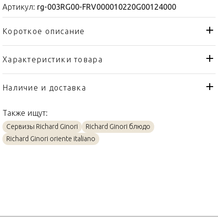
Артикул:
rg-003RG00-FRV000010220G00124000
Короткое описание
Характеристики товара
Блюдо
Тип товара
Richard Ginori
Бренд
Наличие и доставка
Oriente Italiano Albus
Коллекция
Также ищут:
Италия
Страна производителя
Сервизы Richard Ginori
Richard Ginori блюдо
Фарфор
Материал
Richard Ginori oriente italiano
22,5см
Объем / Размер