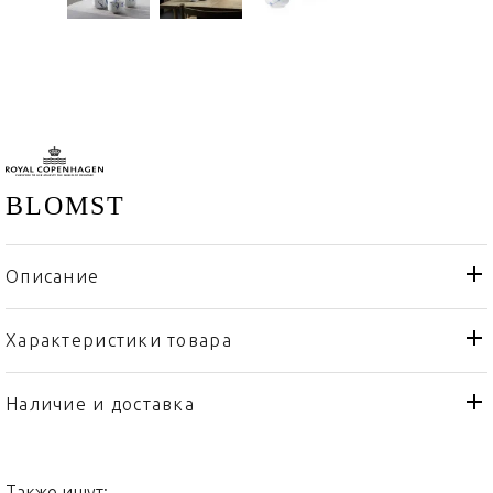
BLOMST
Описание
Характеристики товара
Royal Copenhagen
Бренд
Дания
Страна производителя
Наличие и доставка
Фарфор
Материал
Также ищут: