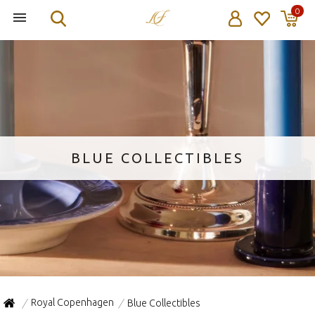
0
BLUE COLLECTIBLES
Royal Copenhagen
Blue Collectibles
/
/