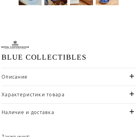
BLUE COLLECTIBLES
Описание
Характеристики товара
Royal Copenhagen
Бренд
Дания
Страна производителя
Наличие и доставка
Фарфор
Материал
Также ищут: