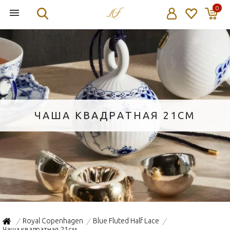
0
ЧАША КВАДРАТНАЯ 21СМ
Royal Copenhagen
Blue Fluted Half Lace
/
/
/
Чаша квадратная 21см