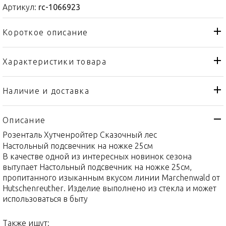
Артикул:
rc-1066923
Короткое описание
Характеристики товара
Чаша
Тип товара
Royal Copenhagen
Бренд
Наличие и доставка
Blue Fluted Half Lace
Коллекция
Описание
Дания
Страна производителя
Розенталь Хутченройтер Сказочный лес
Фарфор
Материал
Настольный подсвечник на ножке 25см
21см
Объем / Размер
В качестве одной из интересных новинок сезона
вытупает Настольный подсвечник на ножке 25см,
пропитанного изыканным вкусом линии Marchenwald от
Hutschenreuther. Изделие выполнено из стекла и может
использоваться в быту
Также ищут: