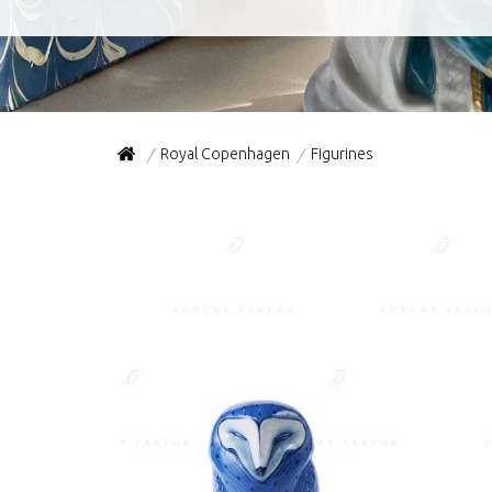
Royal Copenhagen
Figurines
/
/