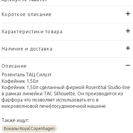
Короткое описание
Характеристики товара
Стакан
Тип товара
Royal Copenhagen
Бренд
Наличие и доставка
Waves
Коллекция
Описание
Дания
Страна производителя
Розенталь ТАЦ Силуэт
Стекло
Материал
Кофейник 1,50л
0,33л
Объем / Размер
Кофейник 1,50л сделанный фирмой Rosenthal Studio-line
в рамках линейки TAC Silhouette. Он производится из
фарфора что позволяет использовать его в
микроволновой печи|посудомоечной машине
Также ищут:
Бокалы Royal Copenhagen