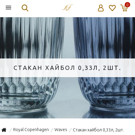
0
СТАКАН ХАЙБОЛ 0,33Л, 2ШТ.
Royal Copenhagen
Waves
Стакан хайбол 0,33л, 2шт.
/
/
/