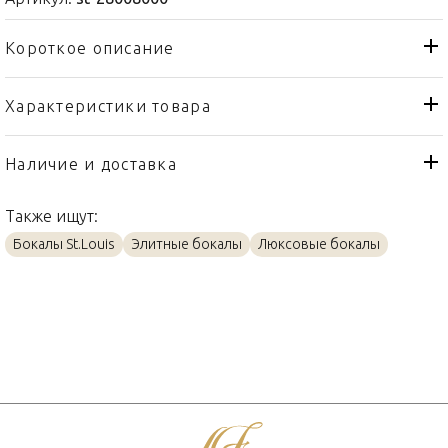
Короткое описание
Характеристики товара
Бокал
Тип товара
St. Louis
Бренд
Наличие и доставка
Botticelli
Коллекция
Также ищут:
Франция
Страна производителя
Бокалы St.Louis
Элитные бокалы
Люксовые бокалы
Хрусталь
Материал
160мл
Объем / Размер