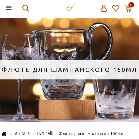
0
ФЛЮТЕ ДЛЯ ШАМПАНСКОГО 160МЛ
St. Louis
Botticelli
Флюте для шампанского 160мл
/
/
/