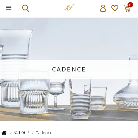
0
CADENCE
St. Louis
Cadence
/
/