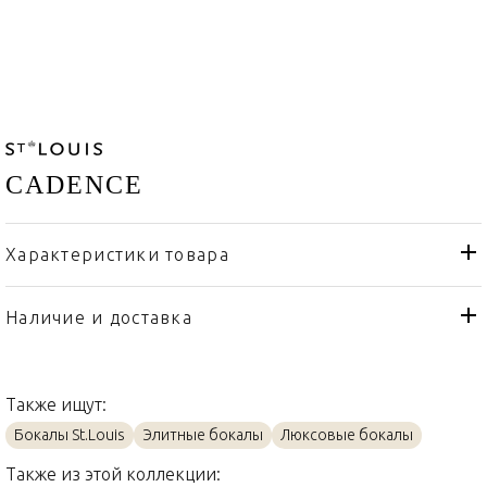
CADENCE
Характеристики товара
St. Louis
Бренд
Франция
Страна производителя
Наличие и доставка
Хрусталь
Материал
Также ищут:
Бокалы St.Louis
Элитные бокалы
Люксовые бокалы
Также из этой коллекции: