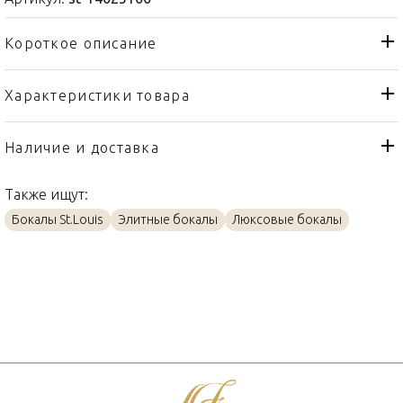
Короткое описание
Характеристики товара
Стакан
Тип товара
St. Louis
Бренд
Наличие и доставка
Oxymore
Коллекция
Также ищут:
Франция
Страна производителя
Бокалы St.Louis
Элитные бокалы
Люксовые бокалы
Хрусталь
Материал
380мл
Объем / Размер