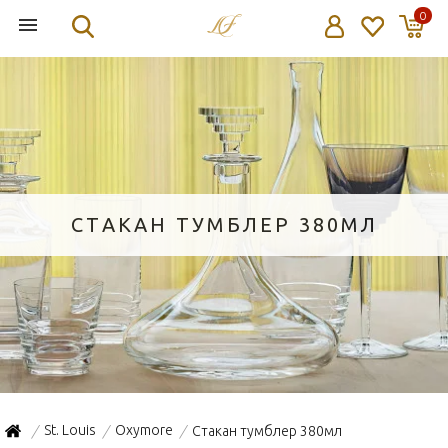
0
СТАКАН ТУМБЛЕР 380МЛ
St. Louis
Oxymore
Стакан тумблер 380мл
/
/
/