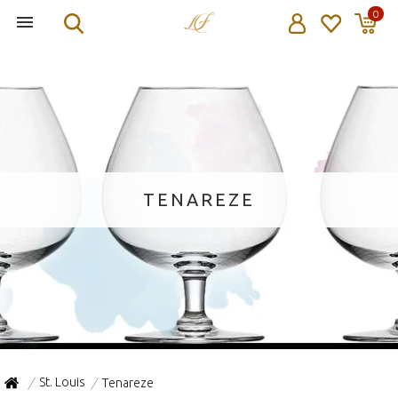
0
TENAREZE
St. Louis
Tenareze
/
/