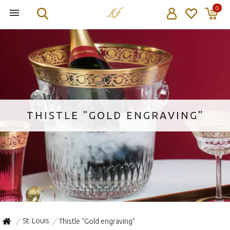
0
THISTLE "GOLD ENGRAVING"
St. Louis
Thistle "Gold engraving"
/
/