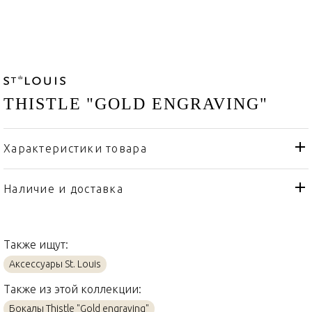
THISTLE "GOLD ENGRAVING"
Характеристики товара
St. Louis
Бренд
Франция
Страна производителя
Наличие и доставка
Золото, Хрусталь
Материал
Также ищут:
Аксессуары St. Louis
Также из этой коллекции:
Бокалы Thistle "Gold engraving"