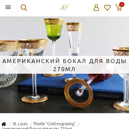
0
АМЕРИКАНСКИЙ БОКАЛ ДЛЯ ВОДЫ
270МЛ
St. Louis
Thistle "Gold engraving"
/
/
/
Американский бокал для воды 270мл