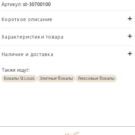
Артикул:
st-30700100
Короткое описание
Характеристики товара
Бокал
Тип товара
St. Louis
Бренд
Наличие и доставка
Thistle "Gold engraving"
Коллекция
Также ищут:
Франция
Страна производителя
Бокалы St.Louis
Элитные бокалы
Люксовые бокалы
Золото, Хрусталь
Материал
270мл
Объем / Размер