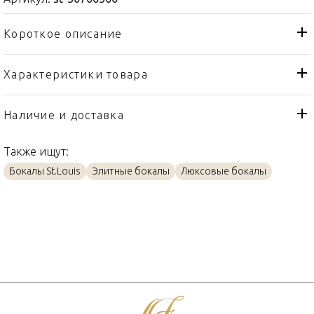
Короткое описание
Характеристики товара
Бокал
Тип товара
St. Louis
Бренд
Наличие и доставка
Thistle "Gold engraving"
Коллекция
Также ищут:
Франция
Страна производителя
Бокалы St.Louis
Элитные бокалы
Люксовые бокалы
Золото, Хрусталь
Материал
160мл
Объем / Размер