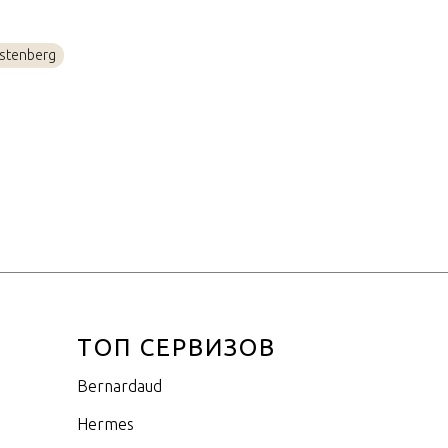
Германия
я
Золото, Фарфор
rstenberg
0,25л
ТОП СЕРВИЗОВ
Bernardaud
Hermes