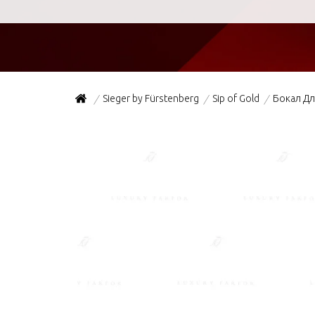
Sieger by Fürstenberg
Sip of Gold
Бокал Дл
/
/
/