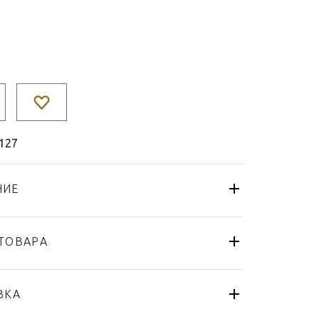
127
НИЕ
ТОВАРА
Стакан
Sieger by Fürstenberg
ВКА
Beautiful Creatures