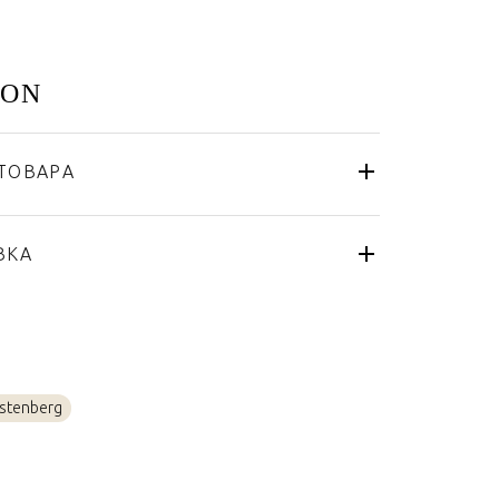
ION
ТОВАРА
Sieger by Fürstenberg
Германия
я
ВКА
Золото, Фарфор
rstenberg