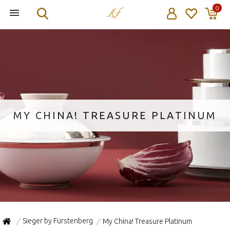
0
MY CHINA! TREASURE PLATINUM
Sieger by Fürstenberg
My China! Treasure Platinum
/
/