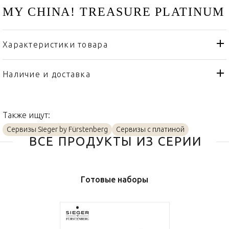
MY CHINA! TREASURE PLATINUM
Характеристики товара
Sieger by Fürstenberg
Бренд
Германия
Страна производителя
Наличие и доставка
Платин, Фарфор
Материал
Также ищут:
Сервизы Sieger by Fürstenberg
Сервизы с платиной
ВСЕ ПРОДУКТЫ ИЗ СЕРИИ
Готовые наборы