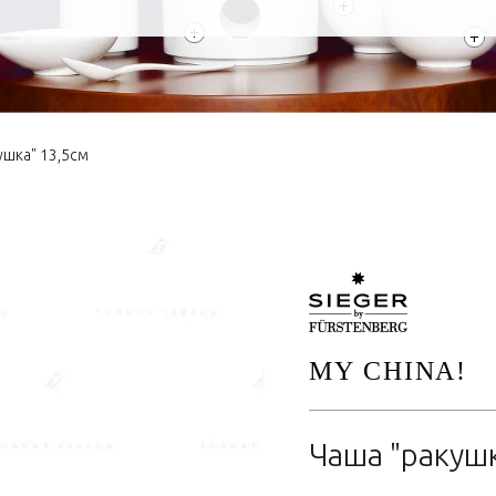
+
+
+
ушка" 13,5см
MY CHINA!
Чаша "ракушк