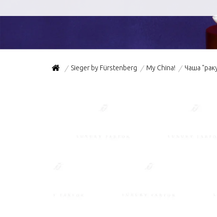
Sieger by Fürstenberg
My China!
Чаша "рак
/
/
/