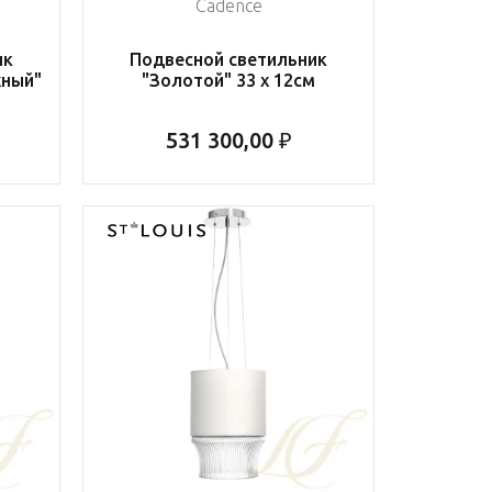
Cadence
ик
Подвесной светильник
жный"
"Золотой" 33 х 12см
531 300,00 ₽