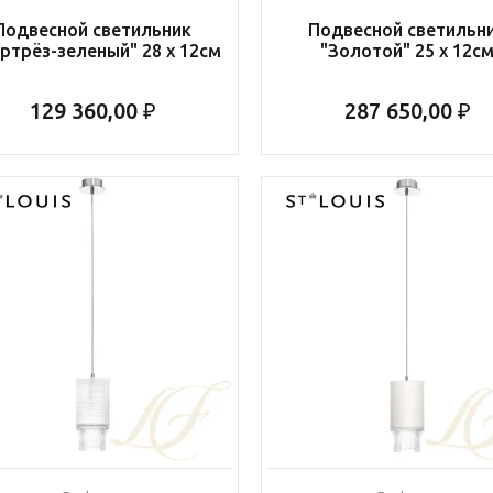
Подвесной светильник
Подвесной светильн
ртрёз-зеленый" 28 x 12см
"Золотой" 25 х 12с
129 360,00 ₽
287 650,00 ₽