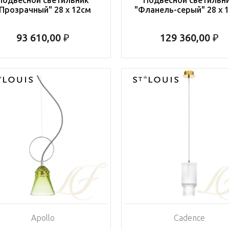
Прозрачный" 28 x 12см
"Фланель-серый" 28 x 
93 610,00 ₽
129 360,00 ₽
Apollo
Cadence