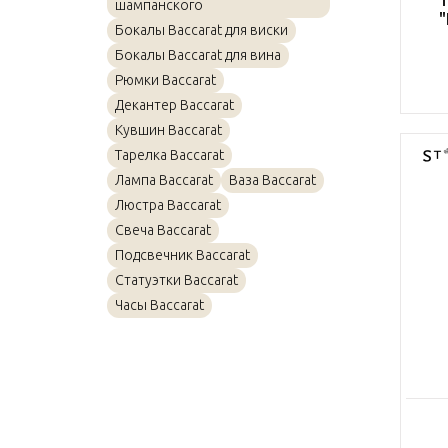
шампанского
"
Бокалы Baccarat для виски
Бокалы Baccarat для вина
Рюмки Baccarat
Декантер Baccarat
Кувшин Baccarat
Тарелка Baccarat
Лампа Baccarat
Ваза Baccarat
Люстра Baccarat
Свеча Baccarat
Подсвечник Baccarat
Статуэтки Baccarat
Часы Baccarat