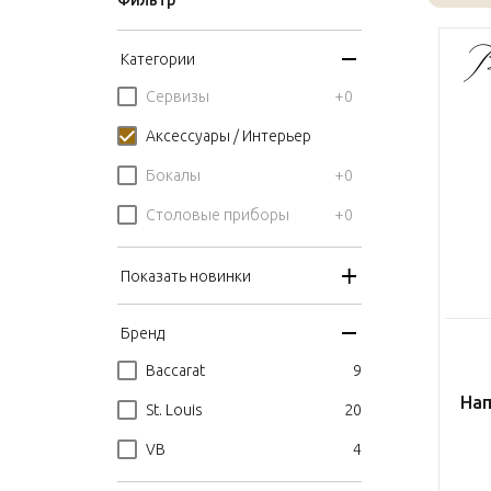
Фильтр
Категории
+0
Сервизы
Аксессуары / Интерьер
+0
Бокалы
+0
Столовые приборы
Показать новинки
Бренд
9
Baccarat
Нап
20
St. Louis
4
VB