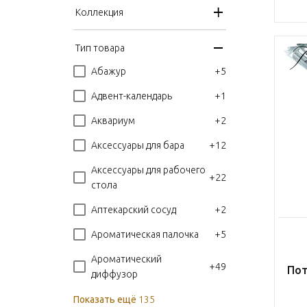
Коллекция
Тип товара
+5
Абажур
+1
Адвент-календарь
+2
Аквариум
+12
Аксессуары для бара
Аксессуары для рабочего
+22
стола
+2
Аптекарский сосуд
+5
Ароматическая палочка
Ароматический
+49
Пот
диффузор
Показать ещё
135