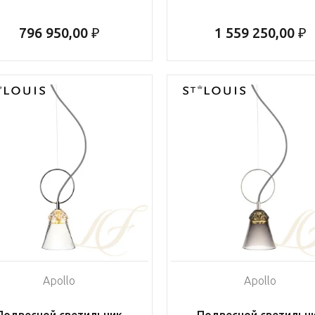
796 950,00 ₽
1 559 250,00 ₽
Apollo
Apollo
Подвесной светильник
Подвесной светильн