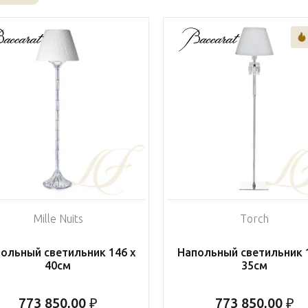
Mille Nuits
Torch
ольный светильник 146 x
Напольный светильник 
40см
35см
773 850,00 ₽
773 850,00 ₽