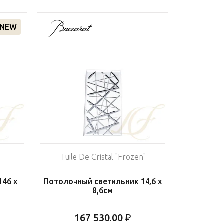
NEW
Tuile De Cristal "Frozen"
146 х
Потолочный светильник 14,6 х
8,6см
167 530,00 ₽