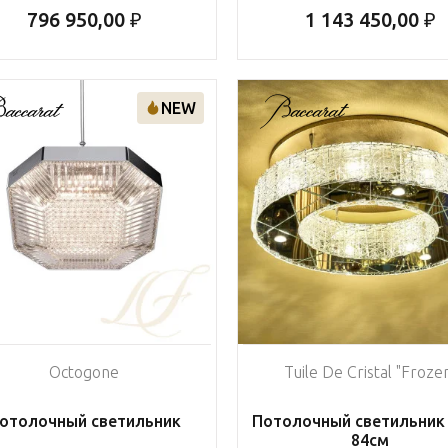
796 950,00 ₽
1 143 450,00 ₽
NEW
Octogone
Tuile De Cristal "Froze
отолочный светильник
Потолочный светильник 
84см