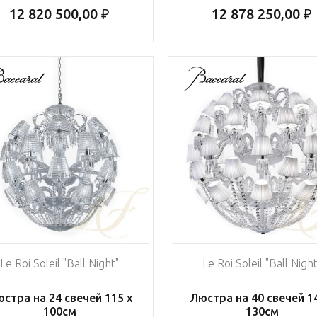
12 820 500,00 ₽
12 878 250,00 ₽
Le Roi Soleil "Ball Night"
Le Roi Soleil "Ball Night
стра на 24 свечей 115 х
Люстра на 40 свечей 1
100см
130см