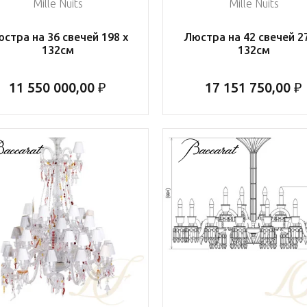
Mille Nuits
Mille Nuits
стра на 36 свечей 198 x
Люстра на 42 свечей 2
132см
132см
11 550 000,00 ₽
17 151 750,00 ₽