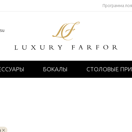
Программа ло
.su
ЕССУАРЫ
БОКАЛЫ
СТОЛОВЫЕ ПР
а