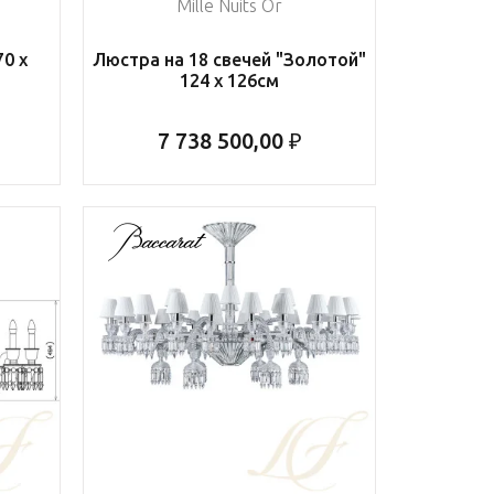
Mille Nuits Or
70 x
Люстра на 18 свечей "Золотой"
124 x 126см
7 738 500,00 ₽