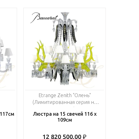
Etrange Zenith "Олень"
(Лимитированная серия на
50 пред.)
 117см
Люстра на 15 свечей 116 x
109см
12 820 500,00 ₽