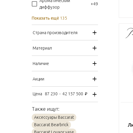
Ароматический
+49
диффузор
Показать ещё
135
Страна производителя
Материал
Наличие
Акции
Цена
87 230
-
42 157 500
₽
Также ищут:
Аксессуары Baccarat
Лю
Baccarat Bearbrick
Baccarat Louxor vase