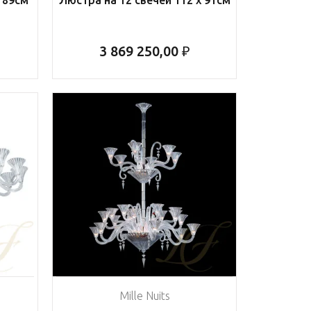
3 869 250,00 ₽
Mille Nuits