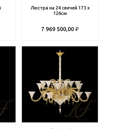
й
Люстра на 24 свечей 173 x
126см
7 969 500,00 ₽