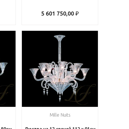
5 601 750,00 ₽
Mille Nuits
x 89см
Люстра на 12 свечей 112 x 91см