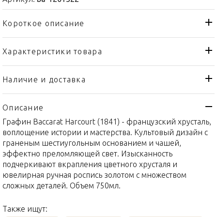
Короткое описание
Характеристики товара
Графин
Тип товара
Baccarat
Бренд
Наличие и доставка
Harcourt
Коллекция
Описание
Франция
Страна производителя
Графин Baccarat Harcourt (1841) - французский хрусталь,
Хрусталь
Материал
воплощение истории и мастерства. Культовый дизайн с
750мл
Объем / Размер
граненым шестиугольным основанием и чашей,
эффектно преломляющей свет. Изысканность
подчеркивают вкрапления цветного хрусталя и
ювелирная ручная роспись золотом с множеством
сложных деталей. Объем 750мл.
Также ищут: