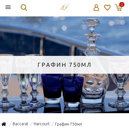
0
ГРАФИН 750МЛ
Baccarat
Harcourt
Графин 750мл
/
/
/