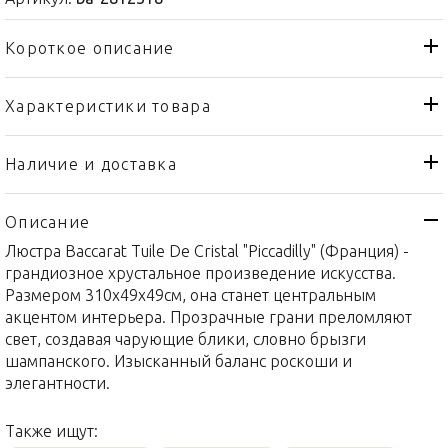
Короткое описание
Характеристики товара
Люстра
Тип товара
Baccarat
Бренд
Наличие и доставка
Tuile De Cristal
Коллекция
Описание
Франция
Страна производителя
Люстра Baccarat Tuile De Cristal "Piccadilly" (Франция) -
Хрусталь
Материал
грандиозное хрустальное произведение искусства.
310 x 49 x 49см
Объем / Размер
Размером 310x49x49см, она станет центральным
акцентом интерьера. Прозрачные грани преломляют
свет, создавая чарующие блики, словно брызги
шампанского. Изысканный баланс роскоши и
элегантности.
Также ищут: