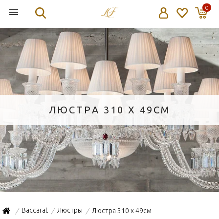
0
ЛЮСТРА 310 X 49СМ
Baccarat
Люстры
Люстра 310 x 49см
/
/
/