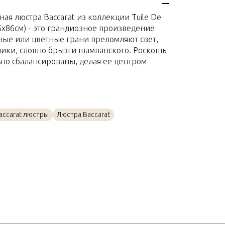
Хрусталь
ая люстра Baccarat из коллекции Tuile De
340 x 86 x 86см
x86x86см) - это грандиозное произведение
чные или цветные грани преломляют свет,
лики, словно брызги шампанского. Роскошь
ьно сбалансированы, делая ее центром
accarat люстры
Люстра Baccarat