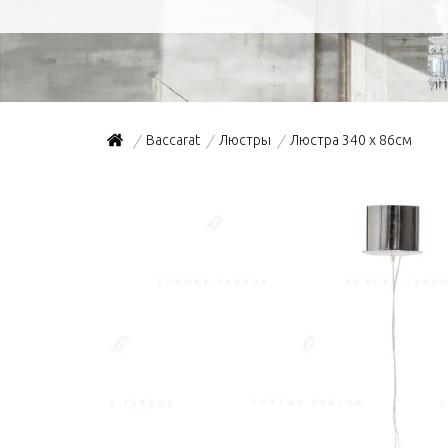
Baccarat
Люстры
Люстра 340 x 86см
/
/
/