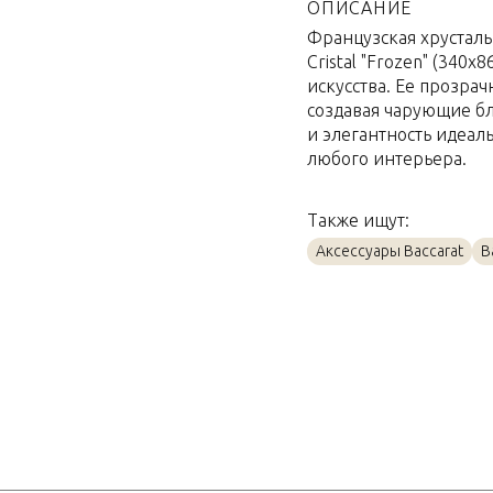
Материал
ОПИСАНИЕ
Французская хрустальн
Объем / Размер
Cristal "Frozen" (340
искусства. Ее прозра
создавая чарующие б
и элегантность идеал
любого интерьера.
Также ищут:
Аксессуары Baccarat
B