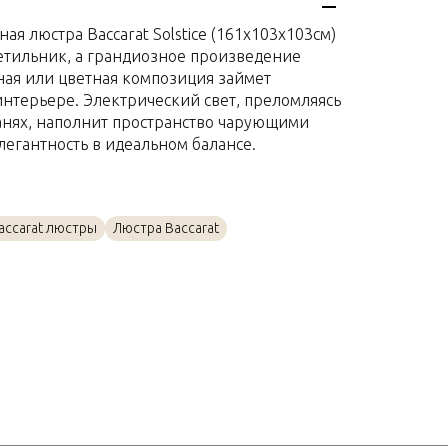
Хрусталь
ая люстра Baccarat Solstice (161x103x103см)
161 x 103 x 103см
ветильник, а грандиозное произведение
чная или цветная композиция займет
интерьере. Электрический свет, преломляясь
анях, наполнит пространство чарующими
легантность в идеальном балансе.
accarat люстры
Люстра Baccarat