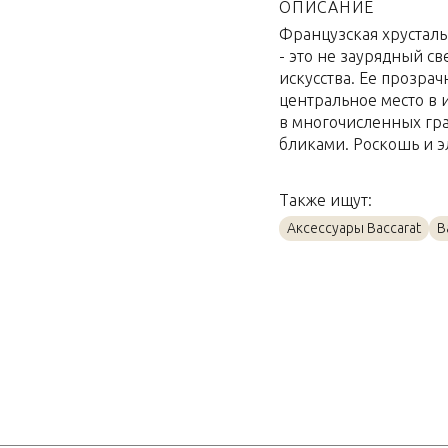
Материал
ОПИСАНИЕ
Французская хрустальн
Объем / Размер
- это не заурядный с
искусства. Ее прозра
центральное место в 
в многочисленных гр
бликами. Роскошь и э
Также ищут:
Аксессуары Baccarat
B