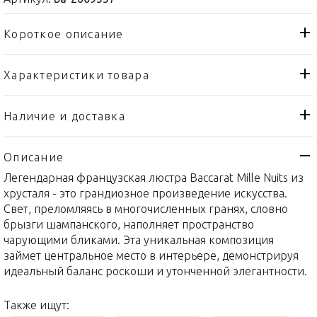
Короткое описание
Характеристики товара
Люстра
Тип товара
Baccarat
Бренд
Наличие и доставка
Mille Nuits
Коллекция
Описание
Франция
Страна производителя
Легендарная французская люстра Baccarat Mille Nuits из
Хрусталь
Материал
хрусталя - это грандиозное произведение искусства.
270 x 132 x 132см
Объем / Размер
Свет, преломляясь в многочисленных гранях, словно
брызги шампанского, наполняет пространство
чарующими бликами. Эта уникальная композиция
займет центральное место в интерьере, демонстрируя
идеальный баланс роскоши и утонченной элегантности.
Также ищут: