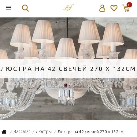
0
ЛЮСТРА НА 42 СВЕЧЕЙ 270 X 132СМ
Baccarat
Люстры
Люстра на 42 свечей 270 x 132см
/
/
/