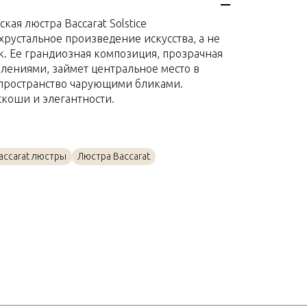
Хрусталь
ая люстра Baccarat Solstice
229 x 142 x 142см
 хрустальное произведение искусства, а не
. Ее грандиозная композиция, прозрачная
лениями, займет центральное место в
 пространство чарующими бликами.
коши и элегантности.
accarat люстры
Люстра Baccarat