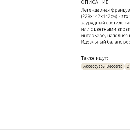
Материал
ОПИСАНИЕ
Легендарная французск
Объем / Размер
(229x142x142см) - это
заурядный светильник
или с цветными вкрап
интерьере, наполняя
Идеальный баланс рос
Также ищут:
Аксессуары Baccarat
B