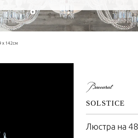
+
9 x 142см
SOLSTICE
Люстра на 48