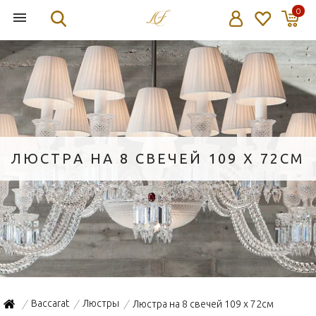
0
ЛЮСТРА НА 8 СВЕЧЕЙ 109 X 72СМ
Baccarat
Люстры
Люстра на 8 свечей 109 x 72см
/
/
/