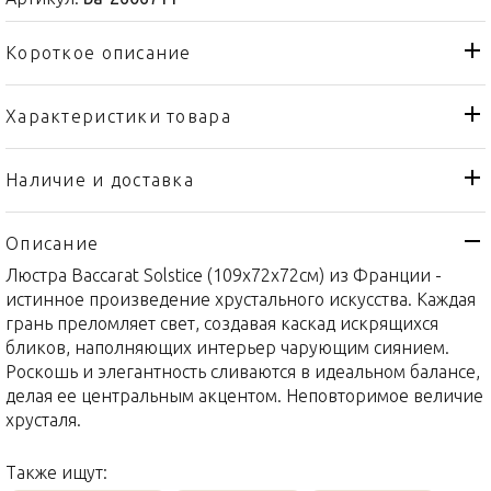
Короткое описание
Характеристики товара
Люстра
Тип товара
Baccarat
Бренд
Наличие и доставка
Solstice
Коллекция
Описание
Франция
Страна производителя
Люстра Baccarat Solstice (109x72x72см) из Франции -
Хрусталь
Материал
истинное произведение хрустального искусства. Каждая
109 x 72 x 72см
Объем / Размер
грань преломляет свет, создавая каскад искрящихся
бликов, наполняющих интерьер чарующим сиянием.
Роскошь и элегантность сливаются в идеальном балансе,
делая ее центральным акцентом. Неповторимое величие
хрусталя.
Также ищут: