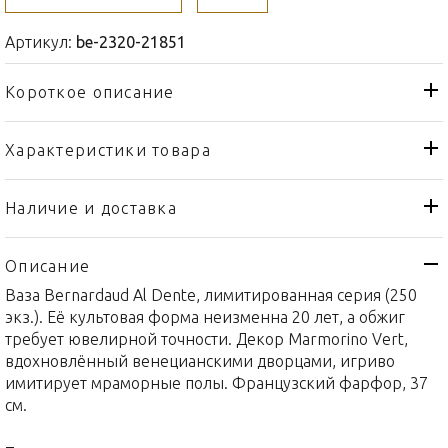
Артикул:
be-2320-21851
Короткое описание
Характеристики товара
Ваза
Тип товара
Bernardaud
Бренд
Наличие и доставка
Marmorino
Коллекция
Описание
Франция
Страна производителя
Ваза Bernardaud Al Dente, лимитированная серия (250
Золото, Фарфор
Материал
экз.). Её культовая форма неизменна 20 лет, а обжиг
37см
Объем / Размер
требует ювелирной точности. Декор Marmorino Vert,
вдохновлённый венецианскими дворцами, игриво
имитирует мраморные полы. Французский фарфор, 37
см.