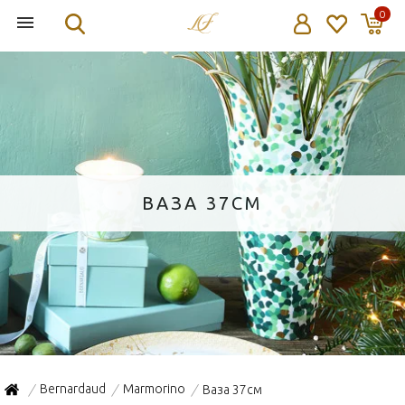
0
ВАЗА 37СМ
Bernardaud
Marmorino
Ваза 37см
/
/
/