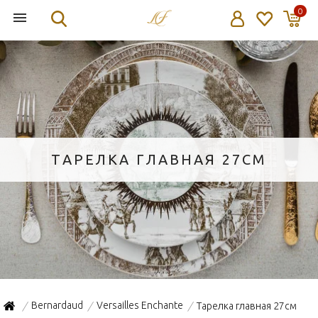
0
ТАРЕЛКА ГЛАВНАЯ 27СМ
Bernardaud
Versailles Enchante
Тарелка главная 27см
/
/
/