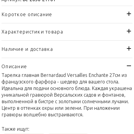
Короткое описание
Характеристики товара
Тарелка
Тип товара
Bernardaud
Бренд
Наличие и доставка
Versailles Enchante
Коллекция
Описание
Франция
Страна производителя
Тарелка главная Bernardaud Versailles Enchante 27см из
Золото, Фарфор
Материал
французского фарфора - шедевр для вашего стола.
27см
Объем / Размер
Идеальна для подачи основного блюда. Каждая украшена
уникальной гравюрой Версальских садов и фонтанов,
выполненной в бистре с золотыми солнечными лучами.
Центр в оттенках охры или зелени. При наложении
гравюры волшебно выстраиваются.
Также ищут: