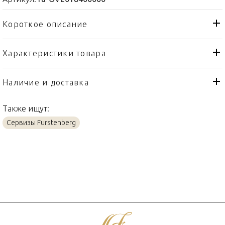
Короткое описание
Характеристики товара
Блюдо
Тип товара
Fürstenberg
Бренд
Наличие и доставка
Datum
Коллекция
Также ищут:
Германия
Страна производителя
Сервизы Furstenberg
Фарфор
Материал
40см
Объем / Размер