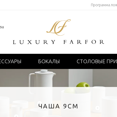
Программа ло
.su
ЕССУАРЫ
БОКАЛЫ
СТОЛОВЫЕ ПР
+
ЧАША 9СМ
+
+
+