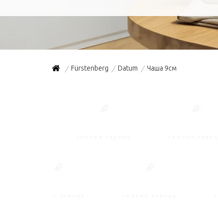
Fürstenberg
Datum
Чаша 9см
/
/
/