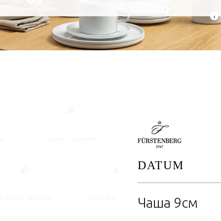
+
+
DATUM
Чаша 9см