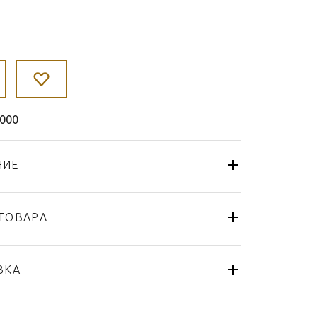
000
НИЕ
ТОВАРА
Чаша
Fürstenberg
ВКА
Datum
Германия
я