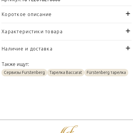
Короткое описание
Характеристики товара
Тарелка
Тип товара
Fürstenberg
Бренд
Наличие и доставка
Datum
Коллекция
Также ищут:
Германия
Страна производителя
Сервизы Furstenberg
Тарелка Baccarat
Fürstenberg тарелка
Фарфор
Материал
27см
Объем / Размер