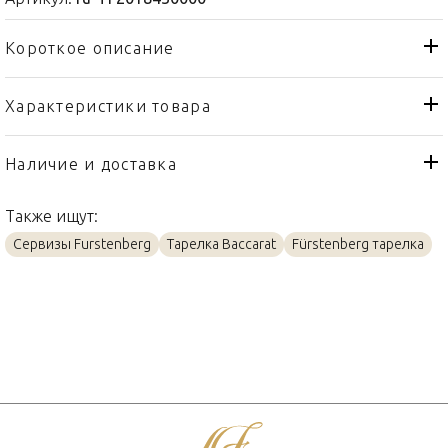
Короткое описание
Характеристики товара
Тарелка
Тип товара
Fürstenberg
Бренд
Наличие и доставка
Datum
Коллекция
Также ищут:
Германия
Страна производителя
Сервизы Furstenberg
Тарелка Baccarat
Fürstenberg тарелка
Фарфор
Материал
23см
Объем / Размер