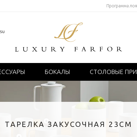
Программа ло
.su
ЕССУАРЫ
БОКАЛЫ
СТОЛОВЫЕ ПР
+
ТАРЕЛКА ЗАКУСОЧНАЯ 23СМ
+
+
+