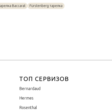
Фарфор
арелка Baccarat
Fürstenberg тарелка
23см
ТОП СЕРВИЗОВ
Bernardaud
Hermes
Rosenthal