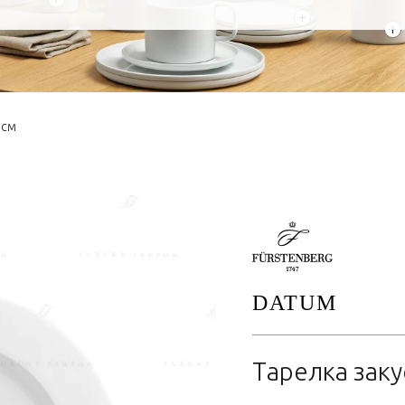
+
+
3см
DATUM
Тарелка зак