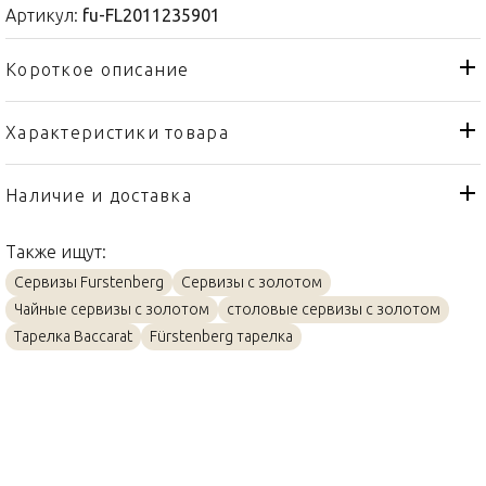
Артикул:
fu-FL2011235901
Короткое описание
Характеристики товара
Тарелка
Тип товара
Fürstenberg
Бренд
Наличие и доставка
Carlo Dal Bianco Oro
Коллекция
Также ищут:
Германия
Страна производителя
Сервизы Furstenberg
Сервизы с золотом
Фарфор, Золото
Материал
Чайные сервизы с золотом
столовые сервизы с золотом
23см
Объем / Размер
Тарелка Baccarat
Fürstenberg тарелка