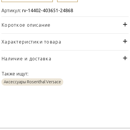
Артикул:
rv-14402-403651-24868
Короткое описание
Характеристики товара
Свеча
Тип товара
Rosenthal Versace
Бренд
Наличие и доставка
Scented Candles
Коллекция
Также ищут:
Германия
Страна производителя
Аксессуары Rosenthal Versace
Золото, Фарфор
Материал