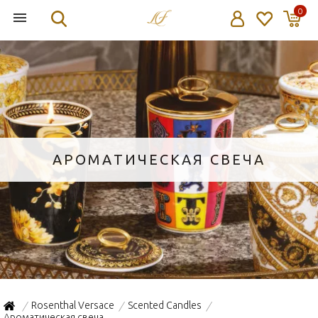
0
АРОМАТИЧЕСКАЯ СВЕЧА
Rosenthal Versace
Scented Candles
/
/
/
Ароматическая свеча