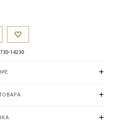
3730-14230
НИЕ
ТОВАРА
Чайник
Rosenthal Versace
ВКА
Virtus Gala
Германия
я