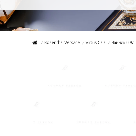
Rosenthal Versace
Virtus Gala
Чайник 0,9л
/
/
/