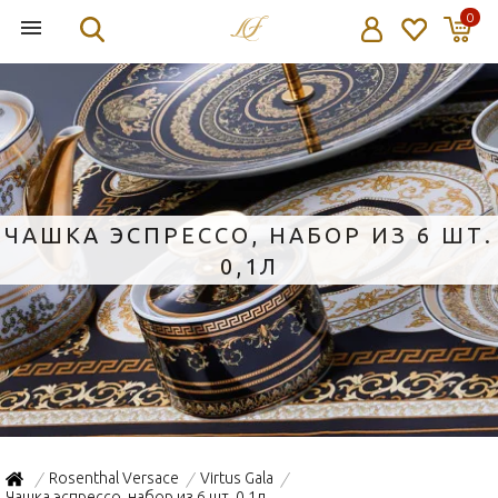
0
ЧАШКА ЭСПРЕССО, НАБОР ИЗ 6 ШТ.
0,1Л
Rosenthal Versace
Virtus Gala
/
/
/
Чашка эспрессо, набор из 6 шт. 0,1л