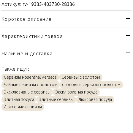
Артикул:
rv-19335-403730-28336
Короткое описание
Характеристики товара
Чашка
Тип товара
Rosenthal Versace
Бренд
Наличие и доставка
Virtus Gala
Коллекция
Также ищут:
Германия
Страна производителя
Сервизы Rosenthal Versace
Сервизы с золотом
Золото, Фарфор
Материал
Чайные сервизы с золотом
столовые сервизы с золотом
0,1л
Объем / Размер
Эксклюзивные сервизы
Эксклюзивная посуда
Элитная посуда
Элитные сервизы
Люксовая посуда
Люксовые сервизы