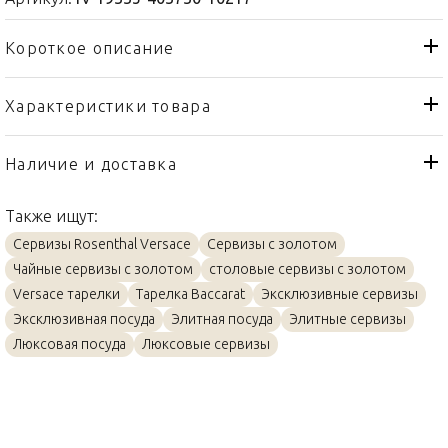
Короткое описание
Характеристики товара
Тарелка
Тип товара
Rosenthal Versace
Бренд
Наличие и доставка
Virtus Gala
Коллекция
Также ищут:
Германия
Страна производителя
Сервизы Rosenthal Versace
Сервизы с золотом
Золото, Фарфор
Материал
Чайные сервизы с золотом
столовые сервизы с золотом
17см
Объем / Размер
Versace тарелки
Тарелка Baccarat
Эксклюзивные сервизы
Эксклюзивная посуда
Элитная посуда
Элитные сервизы
Люксовая посуда
Люксовые сервизы