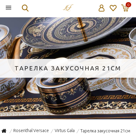
0
ТАРЕЛКА ЗАКУСОЧНАЯ 21СМ
Rosenthal Versace
Virtus Gala
Тарелка закусочная 21см
/
/
/