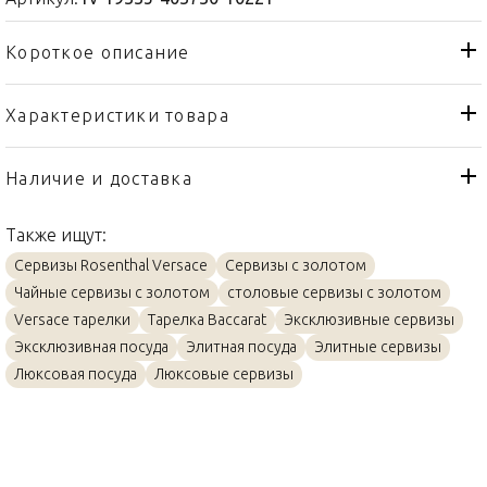
Короткое описание
Характеристики товара
Тарелка
Тип товара
Rosenthal Versace
Бренд
Наличие и доставка
Virtus Gala
Коллекция
Также ищут:
Германия
Страна производителя
Сервизы Rosenthal Versace
Сервизы с золотом
Золото, Фарфор
Материал
Чайные сервизы с золотом
столовые сервизы с золотом
21см
Объем / Размер
Versace тарелки
Тарелка Baccarat
Эксклюзивные сервизы
Эксклюзивная посуда
Элитная посуда
Элитные сервизы
Люксовая посуда
Люксовые сервизы