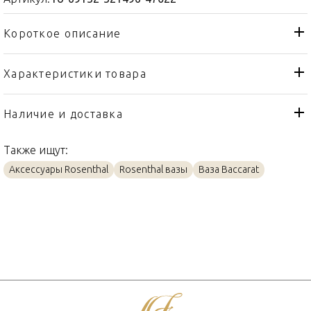
Короткое описание
Характеристики товара
Ваза
Тип товара
Rosenthal
Бренд
Наличие и доставка
Triu
Коллекция
Также ищут:
Германия
Страна производителя
Аксессуары Rosenthal
Rosenthal вазы
Ваза Baccarat
Золото, Хрусталь
Материал
22см
Объем / Размер