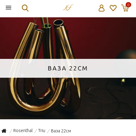
0
ВАЗА 22СМ
Rosenthal
Triu
Ваза 22см
/
/
/