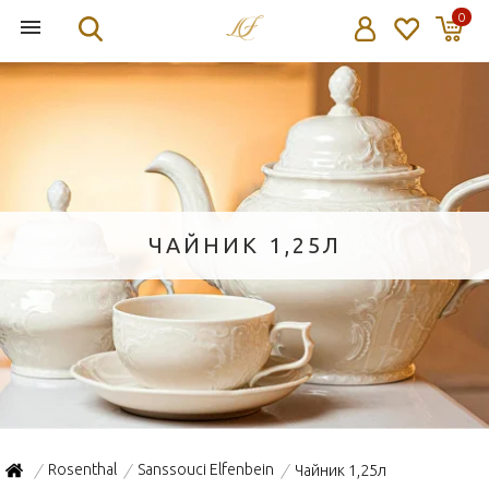
0
ЧАЙНИК 1,25Л
Rosenthal
Sanssouci Elfenbein
Чайник 1,25л
/
/
/