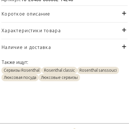
Короткое описание
Характеристики товара
Чайник
Тип товара
Rosenthal
Бренд
Наличие и доставка
Sanssouci Elfenbein
Коллекция
Также ищут:
Германия
Страна производителя
Сервизы Rosenthal
Rosenthal classic
Rosenthal sanssouci
Фарфор
Материал
Люксовая посуда
Люксовые сервизы
1,25л
Объем / Размер