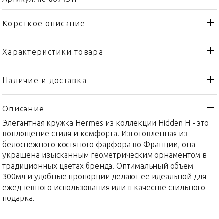
Короткое описание
Характеристики товара
Кружка
Тип товара
Hermes
Бренд
Наличие и доставка
Hidden H
Коллекция
Описание
Франция
Страна производителя
Элегантная кружка Hermes из коллекции Hidden H - это
Фарфор
Материал
воплощение стиля и комфорта. Изготовленная из
300мл
Объем / Размер
белоснежного костяного фарфора во Франции, она
украшена изысканным геометрическим орнаментом в
традиционных цветах бренда. Оптимальный объем
300мл и удобные пропорции делают ее идеальной для
ежедневного использования или в качестве стильного
подарка.