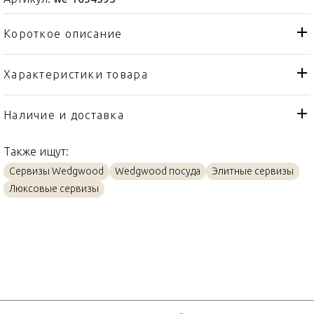
Короткое описание
Характеристики товара
Сахарница
Тип товара
Wedgwood
Бренд
Наличие и доставка
Anthemion Grey
Коллекция
Также ищут:
Англия
Страна производителя
Сервизы Wedgwood
Wedgwood посуда
Элитные сервизы
Изысканный костяной
Материал
Люксовые сервизы
фарфор
12см
Объем / Размер