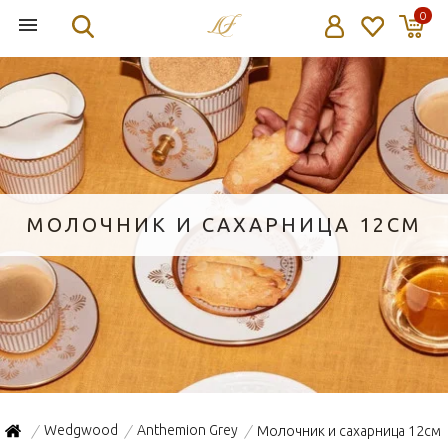
0
МОЛОЧНИК И САХАРНИЦА 12СМ
Wedgwood
Anthemion Grey
Молочник и сахарница 12см
/
/
/