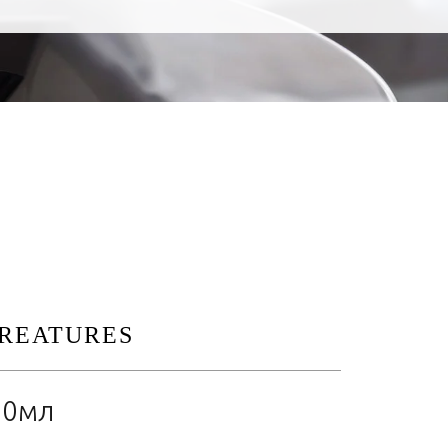
REATURES
90мл