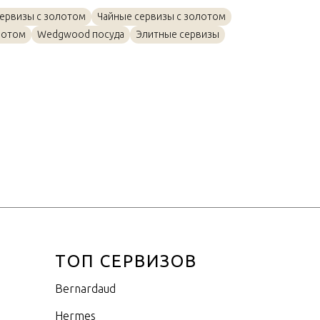
Золото, Изысканный костяной
фарфор
ервизы с золотом
Чайные сервизы с золотом
лотом
Wedgwood посуда
Элитные сервизы
190мл
ТОП СЕРВИЗОВ
Bernardaud
Hermes