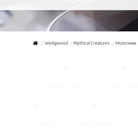
Wedgwood
Mythical Creatures
Молочник 
/
/
/