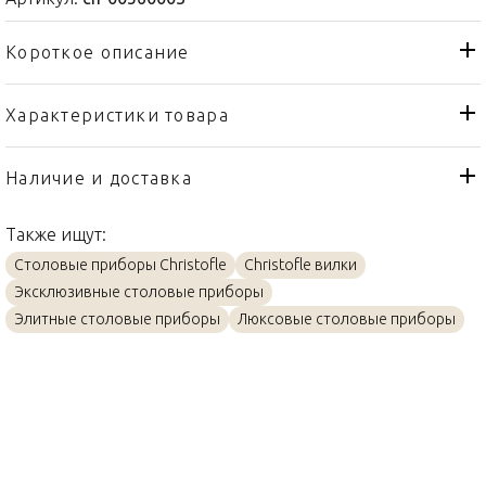
Короткое описание
Характеристики товара
Вилка
Тип товара
Christofle
Бренд
Наличие и доставка
Fidelio
Коллекция
Также ищут:
Франция
Страна производителя
Столовые приборы Christofle
Christofle вилки
Посеребрение
Материал
Эксклюзивные столовые приборы
21см
Объем / Размер
Элитные столовые приборы
Люксовые столовые приборы