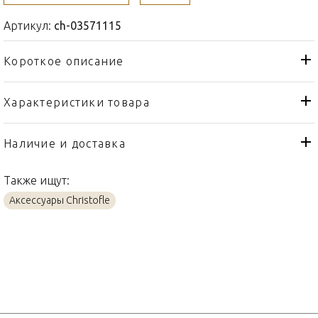
Артикул:
ch-03571115
Короткое описание
Характеристики товара
Статуэтка
Тип товара
Christofle
Бренд
Наличие и доставка
Lapin
Коллекция
Также ищут:
Франция
Страна производителя
Аксессуары Christofle
Серебро, Мрамор
Материал
7,5см
Объем / Размер