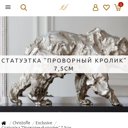
0
СТАТУЭТКА "ПРОВОРНЫЙ КРОЛИК"
7,5СМ
Christofle
Exclusive
/
/
/
Статуэтка "Проворный кролик" 7,5см